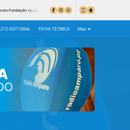
dação Ajuda à Igreja que Sofre das 14:05 às 14:20 - NO AR: LUÍS RE
UTO EDITORIAL
FICHA TÉCNICA
Mais